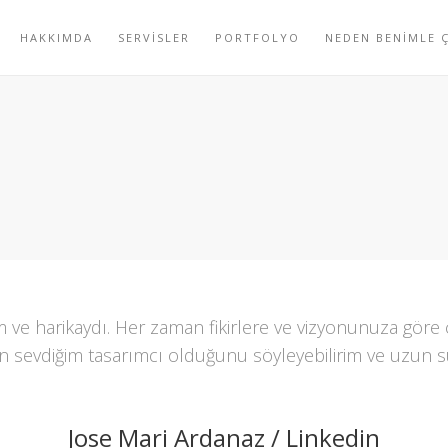
HAKKIMDA
SERVISLER
PORTFOLYO
NEDEN BENIMLE Ç
ım ve harikaydı. Her zaman fikirlere ve vizyonunuza göre ç
a en sevdiğim tasarımcı olduğunu söyleyebilirim ve uzun s
Jose Mari Ardanaz / Linkedin