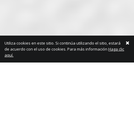
Utiliza cookies en este sitio. Si continúa utilizando el sitio, estará
de acuerdo con el uso de cookies. Para más información
Haga clic
aquí.
SOBRE MI
Hola, mi nombre es Buket. Soy una
Diseñadora Gráfica con 9 años de experiencia
viviendo actualmente en España / Madrid. Soy
una diseñadora versátil y ambiciosa a la que le